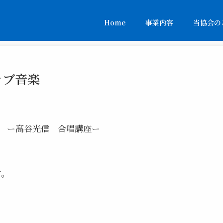
Home
事業内容
当協会の
ラブ音楽
」 ー髙谷光信 合唱講座ー
す。