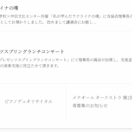
イナの魂
楽学校×中日文化センター共催 「私が学んだウクライナの魂」に当協会理事
してお預かりしました。 改めまして講演会にお越し ...
ツスプリングランチコンサート
廣プレゼンツスプリングランチコンサート」にて理事長の髙谷が出席し、支援金総
の音楽支援に役立たせて頂きます。
メテオール オーケストラ 第
 ピアノデュオリサイタル
者募集のお知らせ