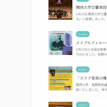
関西大学交響楽団
6月10日 関西大学
る』に登壇しました。
lecture
メイプルフィルハ
5月27日に当協会理
行われました。総額163
lecture
「スラブ音楽の魂
関西大学 客員教授講
話いたしました。 後半
lecture