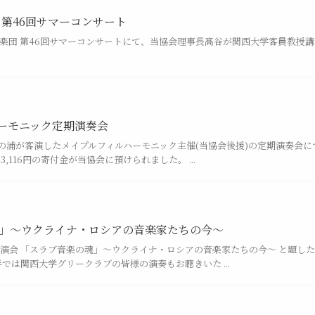
 第46回サマーコンサート
交響楽団 第46回サマーコンサートにて、当協会理事長髙谷が関西大学客員教授
ーモニック定期演奏会
事の浦が客演したメイプルフィルハーモニック主催(当協会後援)の定期演奏会
,116円の寄付金が当協会に預けられました。 ...
」〜ウクライナ・ロシアの音楽家たちの今〜
演会 「スラブ音楽の魂」〜ウクライナ・ロシアの音楽家たちの今〜 と題した
では関西大学グリークラブの皆様の演奏もお聴きいた ...