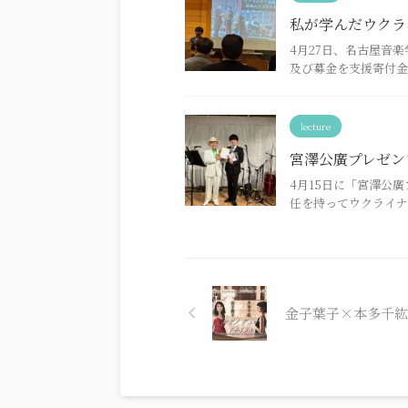
私が学んだウクラ
4月27日、名古屋音
及び募金を支援寄付金と
lecture
宮澤公廣プレゼン
4月15日に「宮澤公
任を持ってウクライナ
金子葉子×本多千紘