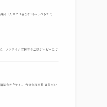
講演会『人生とは喜びに向かうべきであ
にて、ウクライナ支援募金活動がロビーにて
講演会が行われ、当協会理事長 髙谷がお