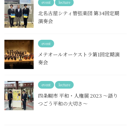
event
lecture
北名古屋シティ管弦楽団 第34回定期
演奏会
event
メテオールオーケストラ第1回定期演
奏会
event
lecture
四条畷市 平和・人権展 2023 ～語り
つごう平和の大切さ～