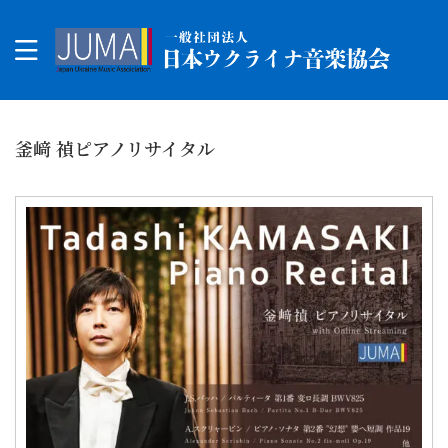
釜﨑 禎ピアノリサイタル