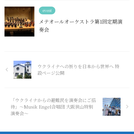
event
メテオールオーケストラ第1回定期演
奏会
ウクライナへの祈りを日本から世界へ 特
設ページ公開
「ウクライナからの避難民を演奏会にご招
待」～Musik Engel合唱団 大阪狭山特別
演奏会～