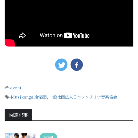
-
event
-
Musikengel合唱団
,
一般社団法人日本ウクライナ音楽協会
関連記事
event